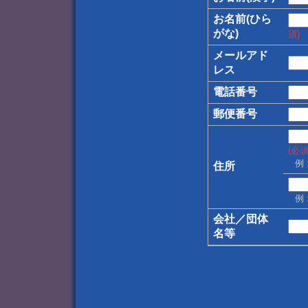
お名前(ひら
がな)
須)
メールアド
レス
電話番号
郵便番号
(必須
住所
会社／団体
名等