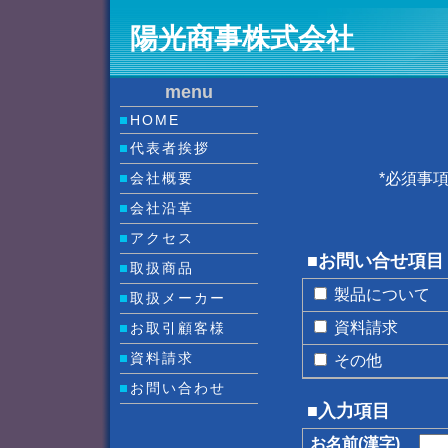
陽光商事株式会社
menu
HOME
代表者挨拶
会社概要
*必須事
会社沿革
アクセス
■お問い合せ項目
取扱商品
製品について
取扱メーカー
資料請求
お取引顧客様
資料請求
その他
お問い合わせ
■入力項目
お名前(漢字)