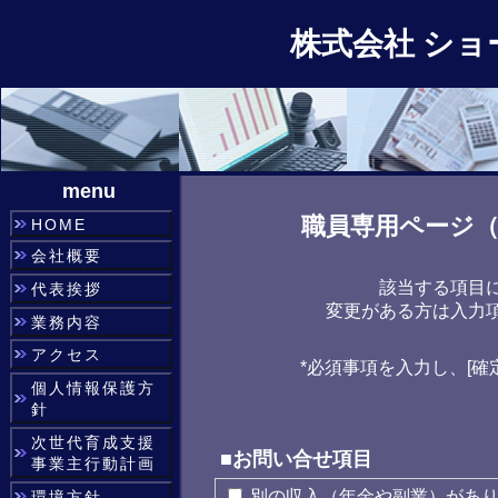
株式会社 ショ
menu
職員専用ページ
HOME
会社概要
該当する項目
代表挨拶
変更がある方は入力
業務内容
アクセス
*必須事項を入力し、[確
個人情報保護方
針
次世代育成支援
■お問い合せ項目
事業主行動計画
別の収入（年金や副業）があ
環境方針