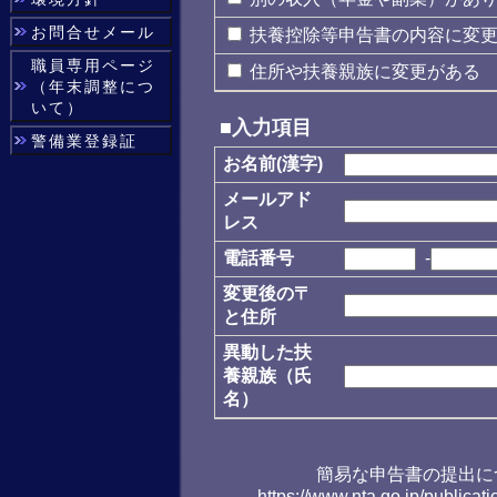
お問合せメール
扶養控除等申告書の内容に変
職員専用ページ
住所や扶養親族に変更がある
（年末調整につ
いて）
■入力項目
警備業登録証
お名前(漢字)
メールアド
レス
電話番号
-
変更後の〒
と住所
異動した扶
養親族（氏
名）
簡易な申告書の提出に
https://www.nta.go.jp/publica